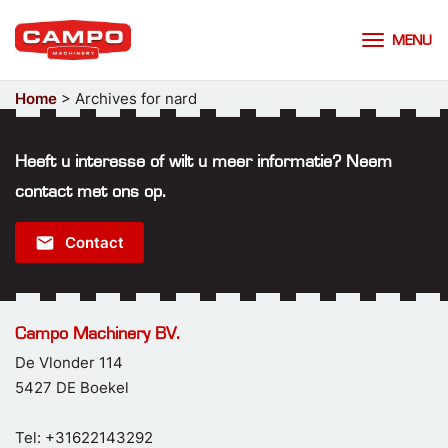
MENU
Home
>
Archives for nard
Heeft u interesse of wilt u meer informatie? Neem
contact met ons op.
email
Contact
Campo Machinery BV.
De Vlonder 114
5427 DE Boekel
Tel: +31622143292