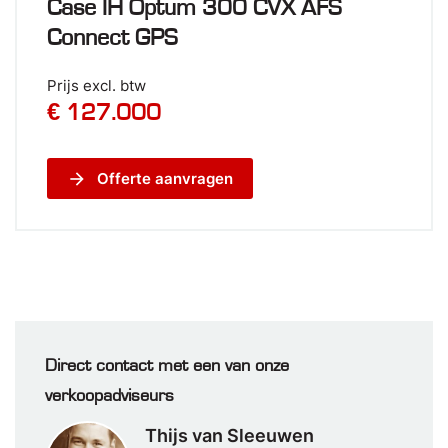
Case IH Optum 300 CVX AFS
Connect GPS
Prijs excl. btw
€ 127.000
arrow_forward
Offerte aanvragen
Direct contact met een van onze
verkoopadviseurs
Thijs van Sleeuwen