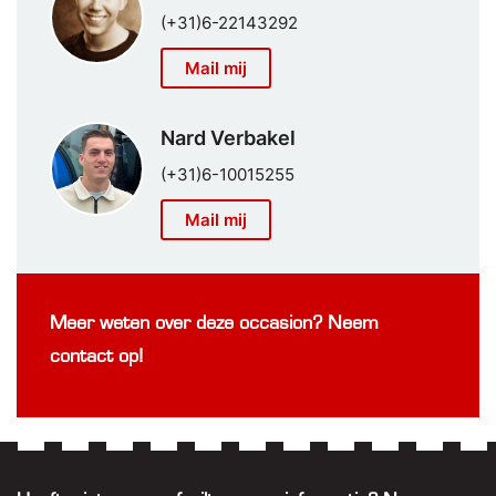
(+31)6-22143292
Mail mij
Nard Verbakel
(+31)6-10015255
Mail mij
Meer weten over deze occasion? Neem
contact op!