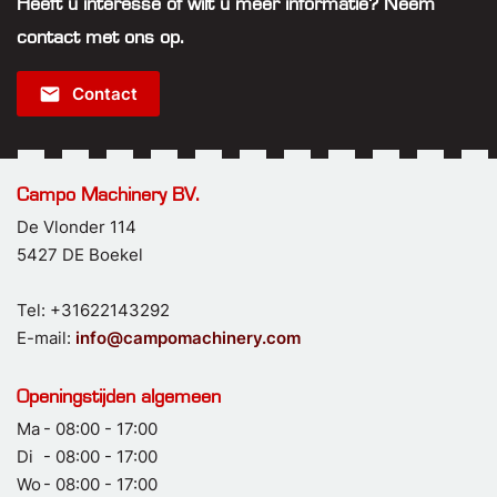
Heeft u interesse of wilt u meer informatie? Neem
contact met ons op.
email
Contact
Campo Machinery BV.
De Vlonder 114
5427 DE Boekel
Tel: +31622143292
E-mail:
info@campomachinery.com
Openingstijden algemeen
Ma
- 08:00 - 17:00
Di
- 08:00 - 17:00
Wo
- 08:00 - 17:00