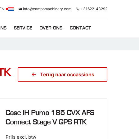
EN
info@campomachinery.com
+31622143292
email
phone
ONS
SERVICE
OVER ONS
CONTACT
TK
arrow_back
Terug naar occassions
Case IH Puma 185 CVX AFS
Connect Stage V GPS RTK
Prijs excl. btw