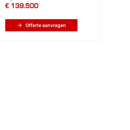
€ 139.500
arrow_forward
Offerte aanvragen