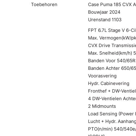
Toebehoren
Case Puma 185 CVX A
Bouwjaar 2024
Urenstand 1103
FPT 6.7L Stage V 6-Ci
Max. Vermogen(kW/pk
CVX Drive Transmissi
Max. Snelheid(km/h) 
Banden Voor 540/65R
Banden Achter 650/6
Voorasvering
Hydr. Cabinevering
Fronthef + DW-Ventiel
4 DW-Ventielen Achte
2 Midmounts
Load Sensing (Power
Lucht + Hydr. Aanha
PTO(n/min) 540/540e