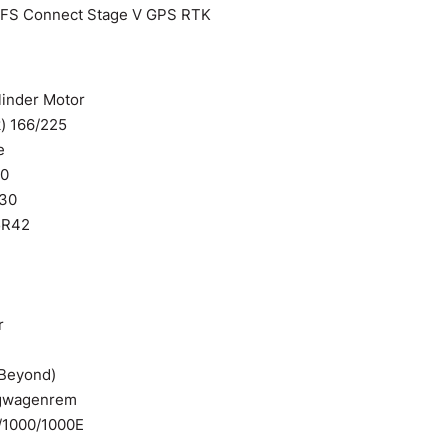
FS Connect Stage V GPS RTK
linder Motor
) 166/225
e
50
30
5R42
r
 Beyond)
ngwagenrem
/1000/1000E