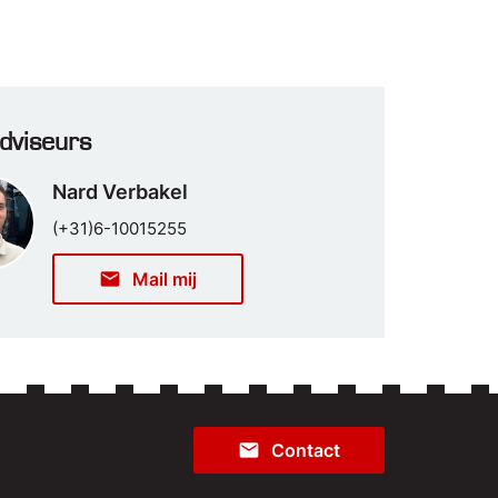
dviseurs
Nard Verbakel
(+31)6-10015255
email
Mail mij
email
Contact