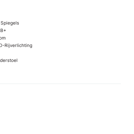
 Spiegels
AB+
dom
Rijverlichting
jderstoel