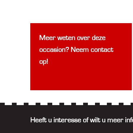
Meer weten over deze
occasion? Neem contact
op!
Heeft u interesse of wilt u meer 