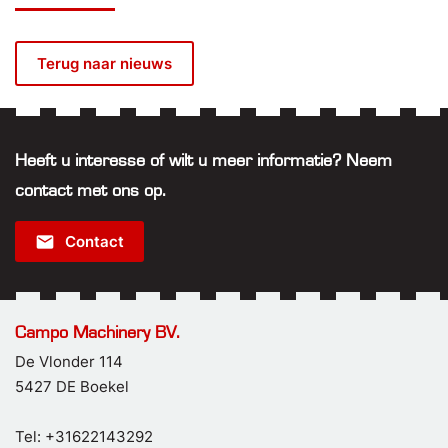
Terug naar nieuws
Heeft u interesse of wilt u meer informatie? Neem
contact met ons op.
email
Contact
Campo Machinery BV.
De Vlonder 114
5427 DE Boekel
Tel: +31622143292